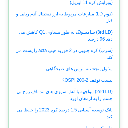
(ویرایش کره 11 آوریل)
(دوم LD) منازعات مربوط به ارز دیجیتال آدم ربایی و
قتل:
(3rd LD) سامسونگ به طور مساوی Q1 کاهش می
دهد 96 درصد
(سرب) کره جنوبی در 2 فوریه هیپ acta را پست می
کند.
سئول پنجشنبه. ترس های صبحگاهی
لیست توقف KOSPI 200-2
(2nd LD) مواجهه با آتش سوزی های بند ناف روح بی
جسم را به ارمغان آورد
بانک توسعه آسیایی 1.5 درصد کره 2023 را حفظ می
کند