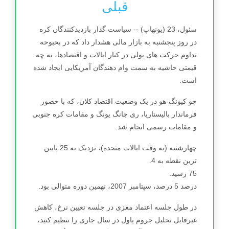
قبلی
سئول، 23 (یونهاپ) -- سیاست گذار بازدیدکنندگان کره
در روز پنجشنبه به بازار مالی هشدار داد که در بحبوحه
تداوم حرکت های پولی در کنار ایالات و اقتصادها، به چه
قیمتی حاشیه به سمت وام دهندگان آمریکایی ایجاد شده
است.
چو کیونگ-هو در یک وضعیت اقتصاد کلان، که با حضور
فرماندار بالیستاریا، ری چانگ یونگ و مقامات کره جنوبی
و مقامات رسمی انجام شد.
چهارشنبه (به وقت ایالات متحده)، نزدیک به 25 پایین
ترین نقطه به 4.
75 رسید.
درصد 5 درصد، سپتامبر 2007، نهمین دوره متوالی بود.
در طول جلسه اعتماد مغزی در جلسه تعیین نرخ، کاهش
غیرقابل تحلیل جروم پاول در سال جاری را تنظیم کنید،